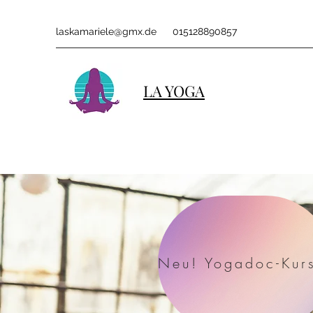
laskamariele@gmx.de
015128890857
LA YOGA