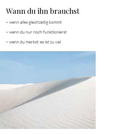
Wann du ihn brauchst
– wenn alles gleichzeitig kommt
– wenn du nur noch funktionierst
– wenn du merkst: es ist zu viel