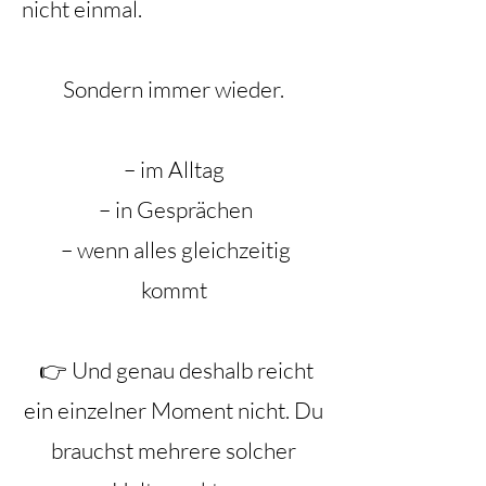
nicht einmal.
Sondern immer wieder.
– im Alltag
– in Gesprächen
– wenn alles gleichzeitig
kommt
👉 Und genau deshalb reicht
ein einzelner Moment nicht. Du
brauchst mehrere solcher