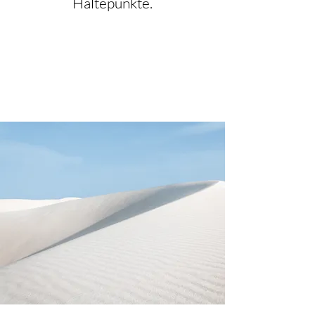
Haltepunkte.