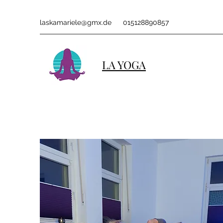
laskamariele@gmx.de
015128890857
LA YOGA